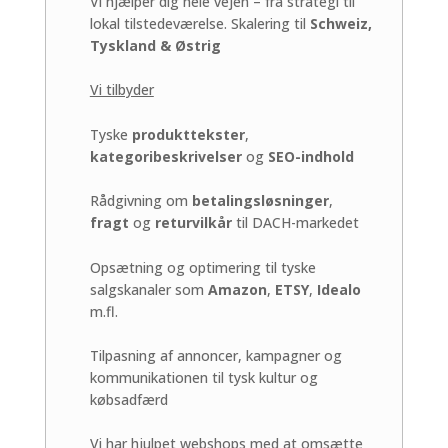
Vi hjælper dig hele vejen – fra strategi til
lokal tilstedeværelse. Skalering til
Schweiz,
Tyskland & Østrig
Vi tilbyder
Tyske
produkttekster
,
kategoribeskrivelser
og
SEO-indhold
Rådgivning om
betalingsløsninger
,
fragt
og
returvilkår
til DACH-markedet
Opsætning og optimering til tyske
salgskanaler som
Amazon
,
ETSY
,
Idealo
m.fl.
Tilpasning af annoncer, kampagner og
kommunikationen til tysk kultur og
købsadfærd
Vi har hjulpet webshops med at omsætte